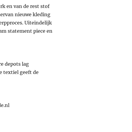
k en van de rest stof
hiervan nieuwe kleding
rpproces. Uiteindelijk
aam statement piece en
re depots lag
 textiel geeft de
e.nl