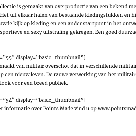
llectie is gemaakt van overproductie van een bekend mer
. Het uit elkaar halen van bestaande kledingstukken en 
wde kijk op kleding en een ander startpunt in het ontwe
n sportieve en sexy uitstraling gekregen. Een goed duurz
ds=”55″ display=”basic_thumbnail”]
emaakt van militair overschot dat in verschillende militai
 een nieuw leven. De rauwe verwerking van het militaire
 look voor een breed publiek.
ds=”54″ display=”basic_thumbnail”]
r informatie over Points Made vind u op www.pointsmad